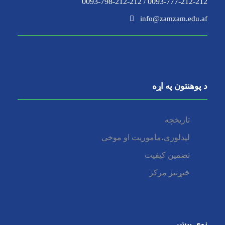
0093-777-212-212 / 0093-798-212-212
info@zamzam.edu.af
د پوهنتون په اړه
تاریخچه
لیدلوری،ماموریت او موخی
تضمین کیفیت
څیړنیز مرکز
نوې پیښې