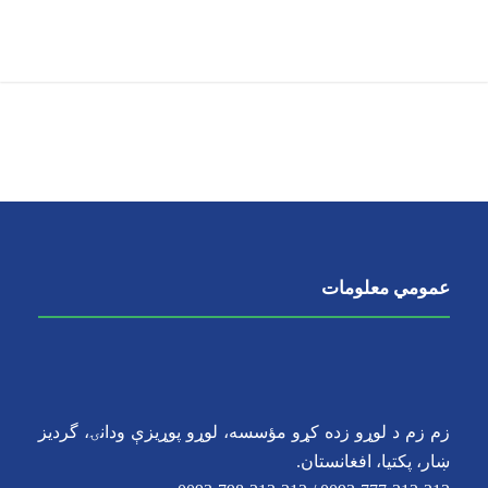
Shop
عمومي معلومات
زم زم د لوړو زده کړو مؤسسه، لوړو پوړیزې ودانۍ، گردیز
ښار، پکتیا، افغانستان.