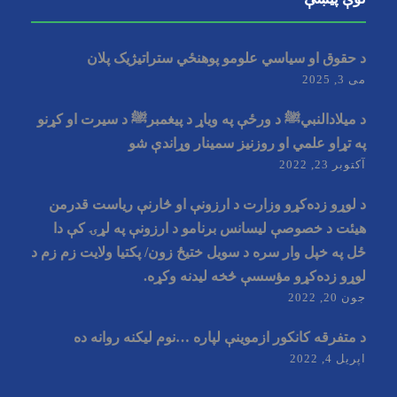
د حقوق او سیاسي علومو پوهنځي ستراتیژيک پلان
می 3, 2025
د میلادالنبيﷺ د ورځې په وياړ د پیغمبرﷺ د سیرت او کړنو
په تړاو علمي او روزنيز سمينار وړاندې شو
آکتوبر 23, 2022
د لوړو زده‌کړو وزارت د ارزونې او څارنې ریاست قدرمن
هیئت د خصوصې ليسانس برنامو د ارزونې په لړۍ کې دا
ځل په خپل وار سره د سویل ختیځ زون/ پکتیا ولایت زم زم د
لوړو زده‌کړو مؤسسې څخه لیدنه وکړه.
جون 20, 2022
د متفرقه کانکور ازموینې لپاره …نوم لیکنه روانه ده
اپریل 4, 2022