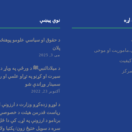
 اړه
نوې پیښې
د حقوق او سیاسي علومو پوهنځي
پلان
،ماموریت او موخی
می 3, 2025
کیفیت
د میلادالنبيﷺ د ورځې په وياړ د
مرکز
سیرت او کړنو په تړاو علمي او ر
سمينار وړاندې شو
آکتوبر 23, 2022
د لوړو زده‌کړو وزارت د ارزونې 
ریاست قدرمن هیئت د خصوصې
برنامو د ارزونې په لړۍ کې دا ځل
سره د سویل ختیځ زون/ پکتیا ولا