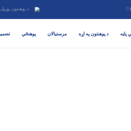
i
د پوهنتون پورټل
 پاڼه
د پوهنتون په اړه
مرستیالان
پوهنځي
تضمین