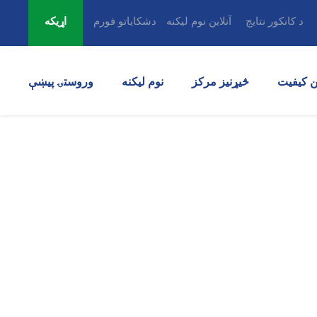
د کانکور نتایج
آنلاین نوم لیکنه
دشکایاتو فورم
اړیکه
 کیفیت
څیړنیز مرکز
نوم لیکنه
وروستۍ پیښې