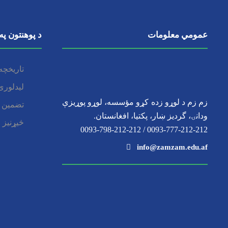
عمومي معلومات
د پوهنتون په
تاریخچه
لیدلوری
زم زم د لوړو زده کړو مؤسسه، لوړو پوړیزې
تضمین 
ودانۍ، گردیز ښار، پکتیا، افغانستان.
څیړنیز 
0093-777-212-212 / 0093-798-212-212
info@zamzam.edu.af