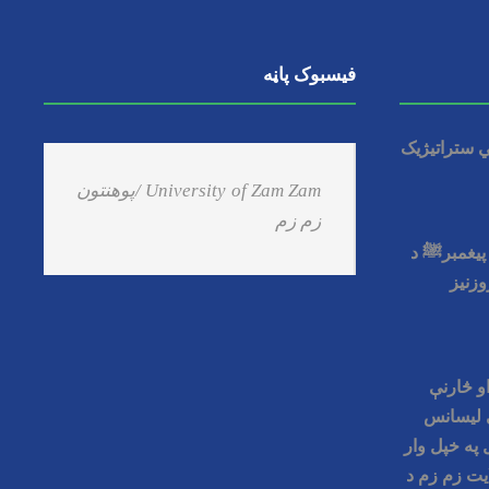
فیسبوک پاڼه
 ستراتیژيک
‏University of Zam Zam /پوهنتون
زم زم
 پیغمبرﷺ د
وزنيز
او څارنې
 ليسانس
 په خپل وار
یت زم زم د