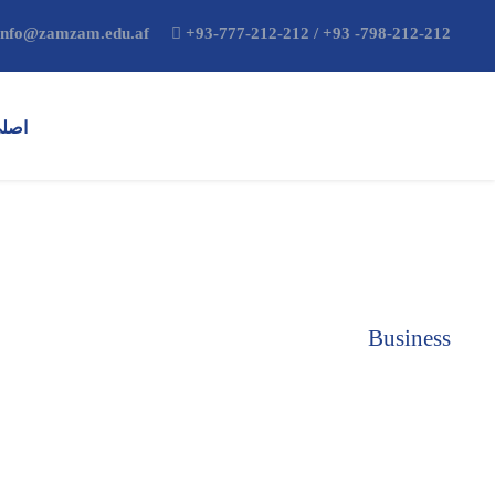
nfo@zamzam.edu.af
+93-777-212-212 / +93 -798-212-212
اصلي
Business
Category