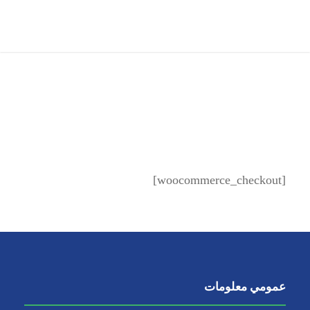
Checkout
[woocommerce_checkout]
عمومي معلومات