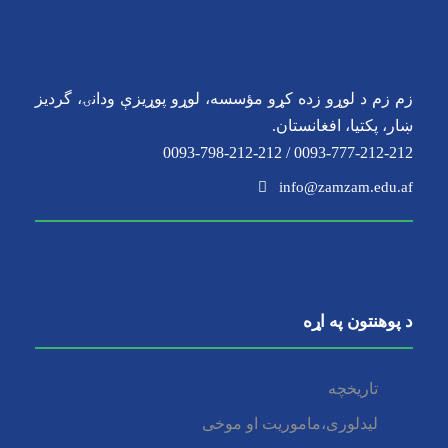
زم زم د لوړو زده کړو مؤسسه، لوړو پوړیزې ودانۍ، گردیز
ښار، پکتیا، افغانستان.
0093-777-212-212 / 0093-798-212-212
info@zamzam.edu.af
د پوهنتون په اړه
تاریخچه
لیدلوری،ماموریت او موخی