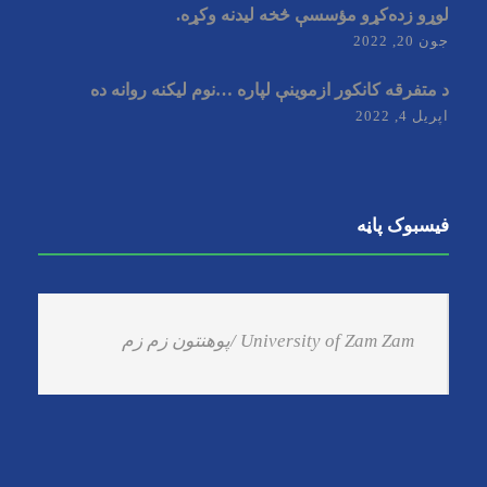
لوړو زده‌کړو مؤسسې څخه لیدنه وکړه.
جون 20, 2022
د متفرقه کانکور ازموینې لپاره …نوم لیکنه روانه ده
اپریل 4, 2022
فیسبوک پاڼه