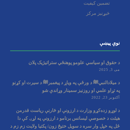
تضمین کیفیت
څیړنیز مرکز
نوې پیښې
د حقوق او سیاسي علومو پوهنځي ستراتیژيک پلان
می 3, 2025
د میلادالنبيﷺ د ورځې په وياړ د پیغمبرﷺ د سیرت او کړنو
په تړاو علمي او روزنيز سمينار وړاندې شو
آکتوبر 23, 2022
د لوړو زده‌کړو وزارت د ارزونې او څارنې ریاست قدرمن
هیئت د خصوصې ليسانس برنامو د ارزونې په لړۍ کې دا
ځل په خپل وار سره د سویل ختیځ زون/ پکتیا ولایت زم زم د